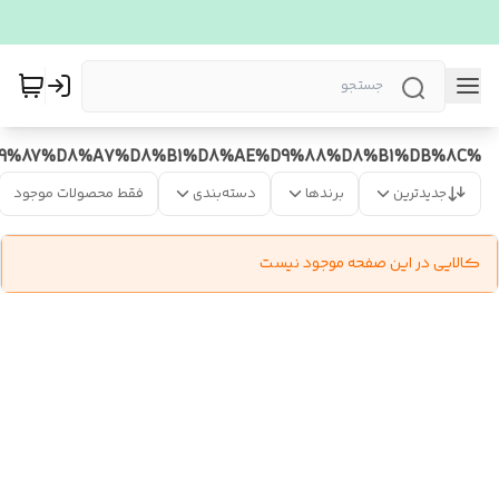
%D9%86%D9%87%D8%A7%D8%B1%D8%AE%D9%88%D8%B1%DB%8C
جدیدترین
برندها
دسته‌بندی
فقط محصولات موجود
کالایی در این صفحه موجود نیست