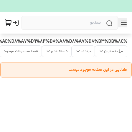
%D8%AC%D8%A7%D9%84%D8%A8%D8%A7%D8%B3%DB%8C
جدیدترین
برندها
دسته‌بندی
فقط محصولات موجود
کالایی در این صفحه موجود نیست