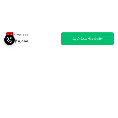
5
%
2,796,000
افزودن به سبد خرید
2,640,000
برگشت به بالا