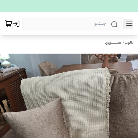
پالونیا
/
اکسسوری