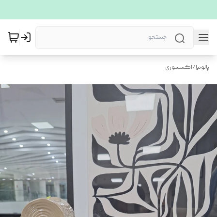
پالونیا
/
اکسسوری