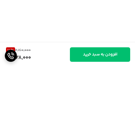
10
%
2,160,000
افزودن به سبد خرید
1,928,000
برگشت به بالا