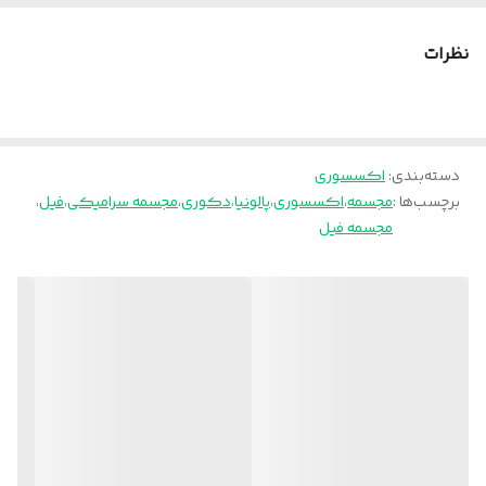
میباشد. قابل شستشو میباشد و برای حفظ شاین مجسمه بهتر است به
تنهایی با آب شسته شود و با یک دستمال نمدار تمیز شود‌
نظرات
پالونیا برای خانه، برای محل کار
ارسال از تهران و قزوین به سراسر کشور
دسته‌بندی
:
اکسسوری
برچسب‌ها :
مجسمه
،
اکسسوری
،
پالونیا
،
دکوری
،
مجسمه سرامیکی
،
فیل
،
مجسمه فیل