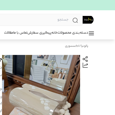
دسته‌بندی محصولات
خانه
پیگیری سفارش
تماس با ما
مقالات
پالونیا
/
اکسسوری
ج
د
بر
ج
ر
اب
ار