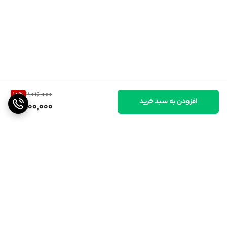
10
%
2,016,000
افزودن به سبد خرید
1,800,000
برگشت به بالا