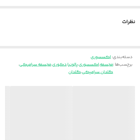
تنهایی با آب شسته شود و با یک دستمال نمدار تمیز شود‌
پالونیا برای خانه، برای محل کار
نظرات
ارسال از تهران و قزوین به سراسر کشور
دسته‌بندی
:
اکسسوری
برچسب‌ها :
مجسمه
،
اکسسوری
،
پالونیا
،
دکوری
،
مجسمه سرامیکی
،
گلدان سرامیکی
،
گلدان