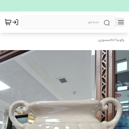
پالونیا
/
اکسسوری