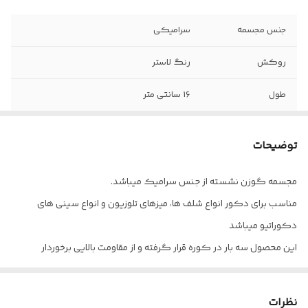
جنس مجسمه
سرامیکی
روکش
رنگ لاستر
طول
16 سانتی متر
ارتفاع
13 سانتی متر
توضیحات
مجسمه گوزن نشسته از جنس سرامیک میباشد.
مناسب برای دکور انواع شلف ها، میزهای تلوزیون و انواع سینی های
دکوراتیو میباشد
این محصول سه بار در کوره قرار گرفته و از مقاومت بالایی برخوردار
میباشد. قابل شستشو میباشد و برای حفظ شاین مجسمه بهتر است به
تنهایی با آب شسته شود و با یک دستمال نمدار تمیز شود‌
نظرات