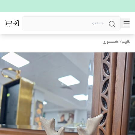
پالونیا
/
اکسسوری