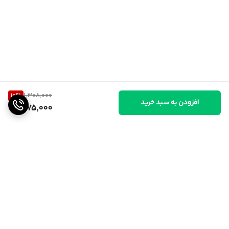
10
%
1,308,000
افزودن به سبد خرید
1,175,000
برگشت به بالا