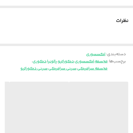
میباشد. قابل شستشو میباشد و برای حفظ شاین مجسمه بهتر است به
تنهایی با آب شسته شود و با یک دستمال نمدار تمیز شود.
نظرات
پالونیا برای خانه، برای محل کار
ارسال از تهران و قزوین به سراسر کشور
دسته‌بندی
:
اکسسوری
برچسب‌ها :
مجسمه
،
اکسسوری
،
دکوراتیو
،
پالونیا
،
دکوری
،
مجسمه سرامیکی
،
سینی سرامیکی
،
سینی دکوراتیو