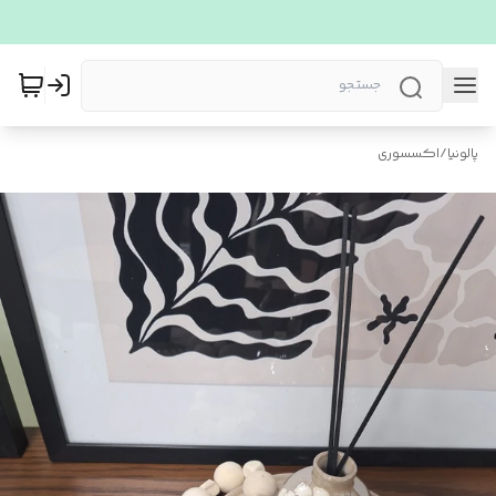
پالونیا
/
اکسسوری