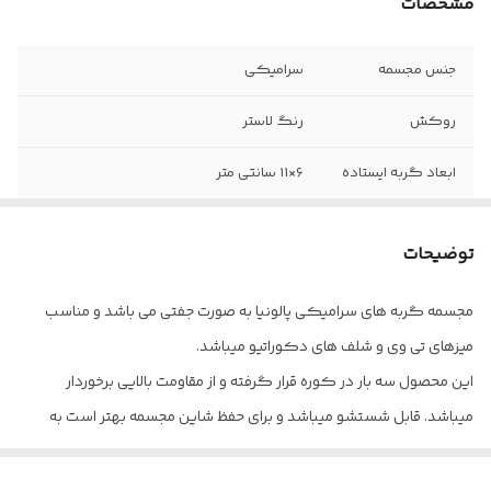
مشخصات
جنس مجسمه
سرامیکی
روکش
رنگ لاستر
ابعاد گربه ایستاده
6×11 سانتی متر
ابعاد گربه نشسته
۱۰×۸ سانتی متر
توضیحات
مجسمه گربه های سرامیکی پالونیا به صورت جفتی می باشد و مناسب
میزهای تی وی و شلف های دکوراتیو میباشد.
این محصول سه بار در کوره قرار گرفته و از مقاومت بالایی برخوردار
میباشد. قابل شستشو میباشد و برای حفظ شاین مجسمه بهتر است به
تنهایی با آب شسته شود و با یک دستمال نمدار تمیز شود.
پالونیا برای خانه، برای محل کار