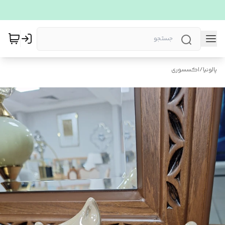
پالونیا
/
اکسسوری