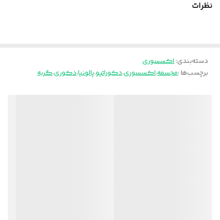
نظرات
ارسال از تهران و قزوین به سراسر کشور
دسته‌بندی
:
اکسسوری
برچسب‌ها :
مجسمه
،
اکسسوری
،
دکوراتیو
،
پالونیا
،
دکوری
،
گربه