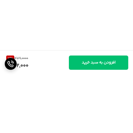
7
%
479,000
افزودن به سبد خرید
442,000
برگشت به بالا