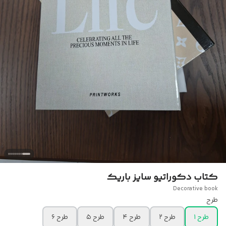
کتاب دکوراتیو سایز باریک
Decorative book
طرح
طرح ۱
طرح ۲
طرح ۴
طرح ۵
طرح ۶