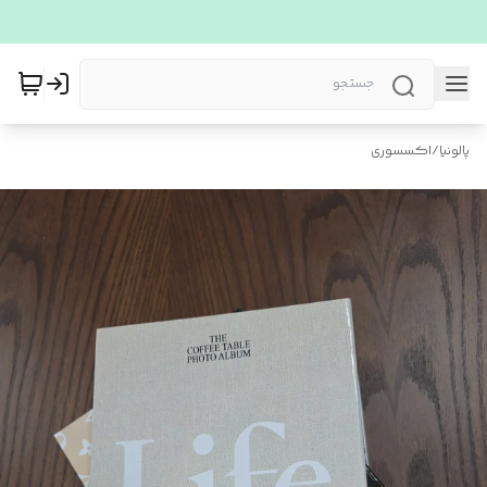
پالونیا
/
اکسسوری