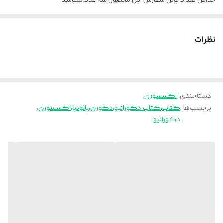
حداقل تعداد قابل سفارش این محصول سه عدد میباشد.
لطفا طرح مورد نظر خود را با توجه به عکسهای موجود انتخاب کنید.
پالونیا برای خانه، برای محل کار
نظرات
ارسال از تهران و قزوین به سراسر کشور
دسته‌بندی
:
اکسسوری
برچسب‌ها :
کتاب
،
کتاب دکوراتیو
،
دکوری
،
پالونیا
،
اکسسوری
،
دکوراتیو