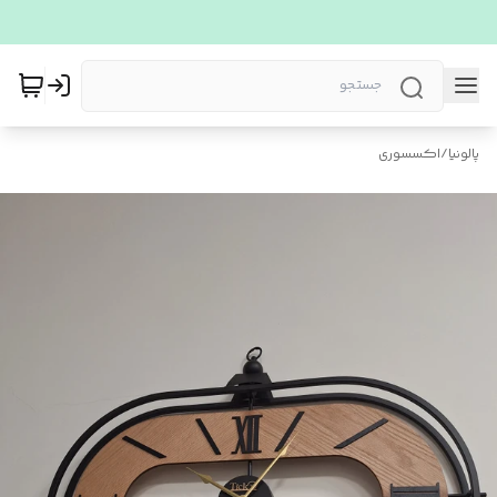
پالونیا
/
اکسسوری