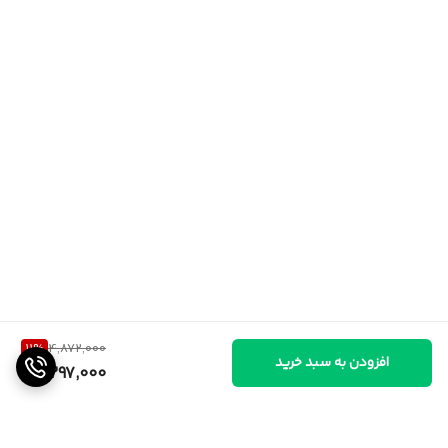
11
%
4,872,000
افزودن به سبد خرید
4,297,000