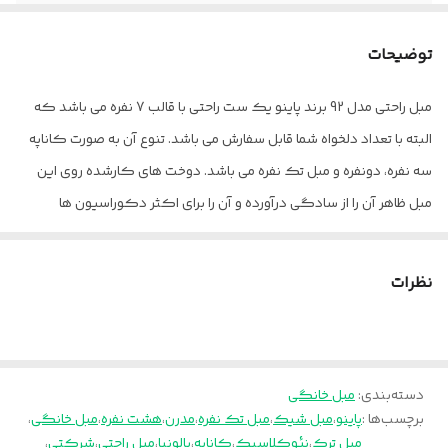
نوع دوخت
دو سوزنه
توضیحات
تعداد کوسن
4 عدد
مبل راحتی مدل 92 برند پاینو یک ست راحتی با قالب 7 نفره می باشد که
گارانتی
12 ماه
البته با تعداد دلخواه شما قابل سفارش می باشد. تنوع آن به صورت کاناپه
خدمات پس از
36 ماه
سه نفره، دونفره و مبل تک نفره می باشد. دوخت های کارشده روی این
فروش
مبل ظاهر آن را از سادگی درآورده و آن را برای اکثر دکوراسیون ها
مناسب کرده است. این مبل با رنگ های متفاوتی در رنگ چوب و پارچه
جنس پایه
چوب راش
قابل سفارش است.
نظرات
قیمت مبلمان با پارچه وارداتی محاسبه شده است. کد رنگ چوب را در
توضیحات درج نمایید.
جهت مشاوره انتخاب پارچه با مشاوران ما در تماس باشید.
دسته‌بندی
:
مدت زمان آماده سازی 20 روز میباشد.
مبل خانگی
برچسب‌ها :
پاینو
،
مبل شیک
،
مبل تک نفره
،
مدرن
،
هشت نفره
،
مبل خانگی
،
ارسال از تهران و قزوین به سراسر کشور
مبل ترک
،
نئوکلاسیک
،
کاناپه
،
پالونیا
،
مبل راحتی
،
شرکتی
،