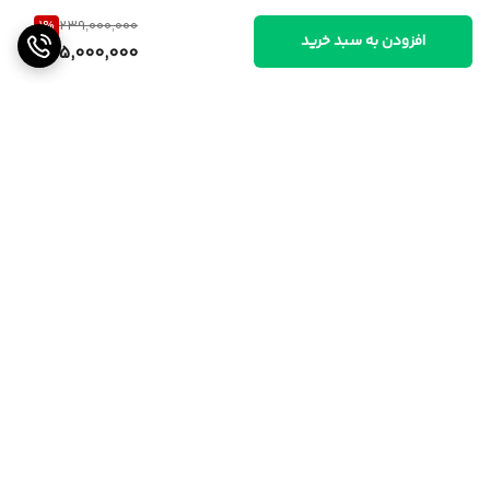
1
%
239,000,000
افزودن به سبد خرید
235,000,000
برگشت به بالا
ارسال از تهران و قزوین به
پشتیبانی ۲۴ ساعته
سراسر کشور