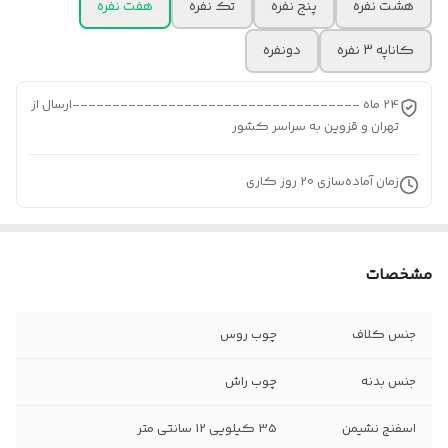
هشت نفره
پنج نفره
تک نفره
هفت نفره
کاناپه 3 نفره
دونفره
24 ماه ------------------------------------ارسال از
تهران و قزوین به سراسر کشور
زمان آماده‌سازی
20
روز کاری
مشخصات
جنس کلاف
چوب روس
جنس بدنه
چوب راش
اسفنج نشیمن
35 کیلویی 12 سانتی متر