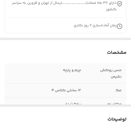
دارای ۳۶ ماه ضمانت__________ارسال از تهران و قزوین به سراسر
کشور
زمان آماده‌سازی
7
روز کاری
مشخصات
جنس روکش
چرم و پارچه
نشیمن
جک
12 سانتی کلاس 4
مکانیزم
براکت دار
جنس دسته
پد باکیفیت
توضیحات