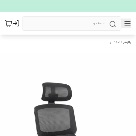
پالونیا
/
صندلی