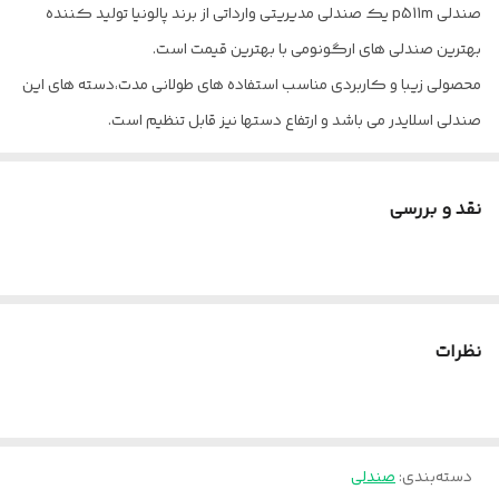
چرخ
دارد
صندلی p511m یک صندلی مدیریتی وارداتی از برند پالونیا تولید کننده
بهترین صندلی های ارگونومی با بهترین قیمت است.
ضمانت
۳۶ ماه
محصولی زیبا و کاربردی مناسب استفاده های طولانی مدت،دسته های این
ارتفاع کلی در حالت
128 سانتیمتر
صندلی اسلایدر می باشد و ارتفاع دستها نیز قابل تنظیم است.
جک پایین
ارسال از تهران و قزوین به سراسر کشور
ارتفاع پشتی
75 سانتیمتر
پالونیا برای خانه، برای محل کار
نقد و بررسی
عرض پشتی
50 سانتیمتر
فاصله دسته تا
66 سانتیمتر
دسته
نظرات
هدر ست
دارد(قابل تنظیم)
حداکثر ارتفاع کلی
140 سانتیمتر
ارتفاع دسته
قابل تنظیم
دسته‌بندی
:
صندلی