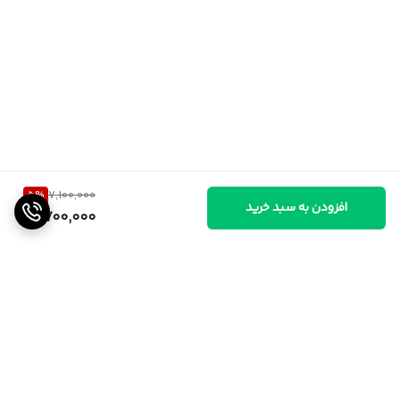
5
%
7,100,000
افزودن به سبد خرید
6,700,000
برگشت به بالا