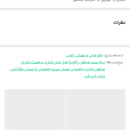
ضخامت صفحه
4/5 سانتیمتر
پالونیا برای خانه،برای محل کار
جنس رنگ
پلی استر
نظرات
دسته‌بندی
:
جلو مبلی و عسلی چوبی
برچسب‌ها :
نیم ست
،
مبلمان
،
پالونیا
،
مبل
،
مبل اداری
،
نیمست اداری
،
مبلمان اداری
،
جلومبلی
،
عسلی
،
ست جلومبلی و عسلی
،
گارانتی
،
دایان
،
لپ تاپ