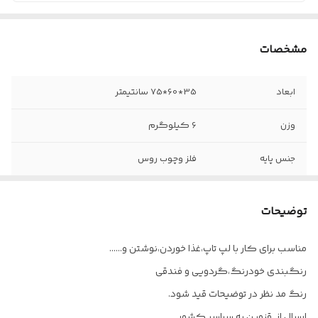
مشخصات
ابعاد
35*60*75 سانتیمتر
وزن
6 کیلوگرم
جنس پایه
فلز وچوب روس
رنگ پایه فلزی
مشکی مات
توضیحات
ابعاد پروفیل
20*20
مناسب برای کار با لپ تاپ،غذا خوردن،نوشتن و......
جنس روکش
چوب روس
رنگبندی خودرنگ،گردویی و فندقی
جنس صفحه
MDF
رنگ مد نظر در توضیحات قید شود.
ارسال از قزوین به سراسر کشور