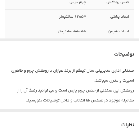
جنس روکش
چرم پارس
ابعاد پشتی
57×62 سانتیمتر
ابعاد نشیمن
50×55 سانتیمتر
جنس
فوم
توضیحات
جک
12 سانتیمتر کلاس 4
صندلی اداری مدیریتی مدل تیگو از برند عیاران با روکش چرم و ظاهری
پایه
پنج پر
اسپرت و مدرن میباشد.
چرخ
نوین
روکش این صندلی از جنس چرم پارس است و می توانید رنگ آن را از
کالیته موجود در عکس ها انتخاب و داخل توضیحات بنویسید.
حداکثر ارتفاع
144 سانتیمتر
دارای ارگونومی
حداقل ارتفاع
132 سانتیمتر
پالونیا برای خانه، برای محل کار
نظرات
ارسال از تهران و قزوین به سراسر کشور
دسته
ثابت با پد نرم