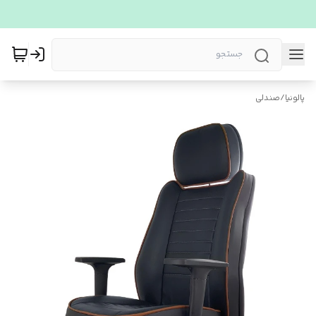
پالونیا
/
صندلی