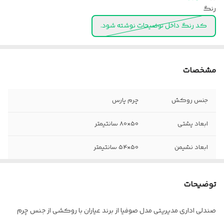
رنگ
کد رنگ داخل توضیحات نوشته شود.
مشخصات
جنس روکش
چرم پارس
ابعاد پشتی
50×80 سانتیمتر
ابعاد نشیمن
50×54 سانتیمتر
جنس
فوم
توضیحات
جک
12 سانتیمتر کلاس 4
صندلی اداری مدیریتی مدل صوفیا از برند عیاران با روکشی از جنس چرم
پایه
پنج پر