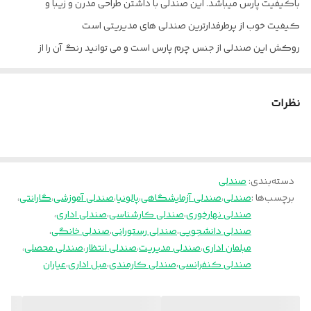
باکیفیت پارس میباشد. این صندلی با داشتن طراحی مدرن و زیبا و
چرخ
نوین
کیفیت خوب از پرطرفدارترین صندلی های مدیریتی است
روکش این صندلی از جنس چرم پارس است و می توانید رنگ آن را از
حداکثر ارتفاع
139 سانتیمتر
کالیته موجود در عکس ها انتخاب و داخل توضیحات بنویسید.
حداقل ارتفاع
127 سانتیمتر
دارای ارگونومی
نظرات
پالونیا برای خانه، برای محل کار
دسته
ثابت با پد نرم
ارسال از تهران و قزوین به سراسر کشور
مکانیزم
2 اهرمه
دسته‌بندی
:
صندلی
برچسب‌ها :
صندلی
،
صندلی آزمایشگاهی
،
پالونیا
،
صندلی آموزشی
،
گارانتی
،
صندلی نهارخوری
،
صندلی کارشناسی
،
صندلی اداری
،
صندلی دانشجویی
،
صندلی رستورانی
،
صندلی خانگی
،
مبلمان اداری
،
صندلی مدیریت
،
صندلی انتظار
،
صندلی محصلی
،
صندلی کنفرانسی
،
صندلی کارمندی
،
مبل اداری
،
عیاران