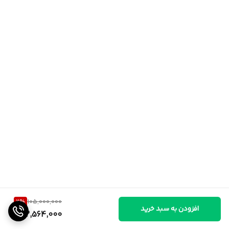
2
%
105,000,000
افزودن به سبد خرید
102,564,000