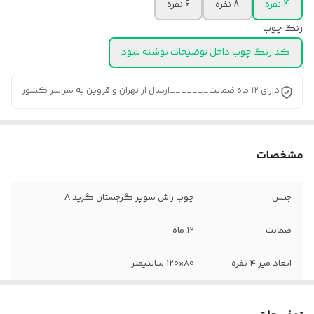
4 نفره
8 نفره
6 نفره
رنگ چوب
کد رنگ چوب داخل توضیحات نوشته شود
دارای ۱۲ ماه ضمانت_______ارسال از تهران و قزوین به سراسر کشور
مشخصات
جنس
چوب راش سوپر گرجستان گرید A
ضمانت
۱۲ ماه
ابعاد میز 4 نفره
80×120 سانتیمتر
ابعاد میز 6 نفره
90×160 سانتیمتر