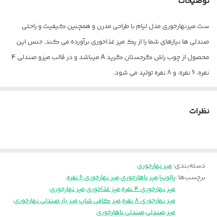
توضیحات
خدمات پس از
۳۶ ماه
فروش
ست میزنهارخوری مدل لیام با طراحی مدرن و همچنین کیفیت و راحتی
صندلی ها نیازهای شما را از یک میز غذاخوری برآورده می کند. جنس این
محصول از چوب راش گرجستان گرید A میباشد و در قالب میزو صندلی 4
نفره، 6 نفره، و 8 نفره تولید می شود.
بسته بندی این محصول به صورت کارتن می باشد و آماده سازی آن 15 روز
کاری پس از ثبت سفارش زمان میبرد.
نظرات
کد رنگ چوب مدنظر را از داخل عکس سمپل چوب موجود در عکس ها
انتخاب و داخل توضیحات برای ما بنویسید. برای مشاوره و انتخاب پارچه
صندلی هم تماس بگیرید.
دسته‌بندی
:
میز نهارخوری
پالونیا برای خانه، برای محل کار
برچسب‌ها :
پالونیا
،
میز ناهارخوری
،
میز نهارخوری ۶ نفره
،
ارسال از تهران و قزوین به سراسر کشور
میز نهارخوری ۴ نفره
،
میز غذاخوری
،
میز نهارخوری
،
میز نهارخوری ۸ نفره
،
میز کافی شاپ
،
میز بار
،
صندلی نهارخوری
،
میز
،
صندلی
،
صندلی ناهارخوری