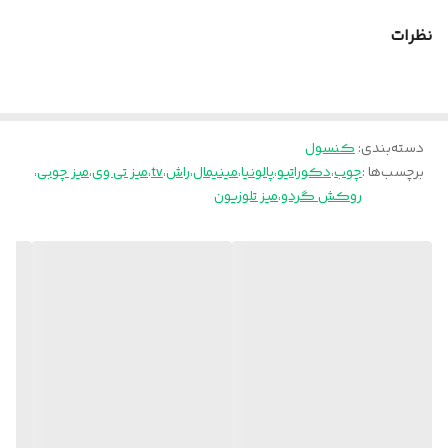
ارسال از تهران و قزوین به سراسر کشور
نظرات
دسته‌بندی
:
کنسول
برچسب‌ها :
چوب
،
دکوراتیو
،
پالونیا
،
مینیمال
،
راش
،
tv
،
میز تی وی
،
میز چوبی
،
روکش گردو
،
میز تلوزیون