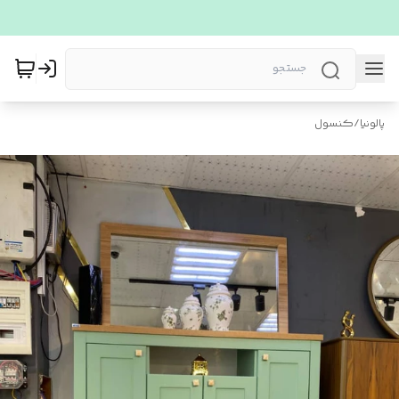
پالونیا
/
کنسول