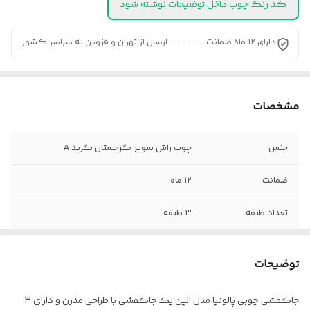
کد رنگ چوب داخل توضیحات نوشته شود
دارای ۱۲ ماه ضمانت_______ارسال از تهران و قزوین به سراسر کشور
مشخصات
جنس
چوب راش سوپر گرجستان گرید A
ضمانت
۱۲ ماه
تعداد طبقه
3 طبقه
خدمات پس از
۳۶ ماه
فروش
توضیحات
جاکفشی چوبی پالونیا مدل الین یک جاکفشی با طراحی مدرن و دارای 3