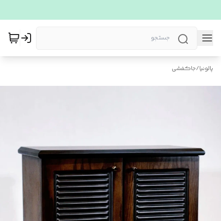
پالونیا
/
جاکفشی