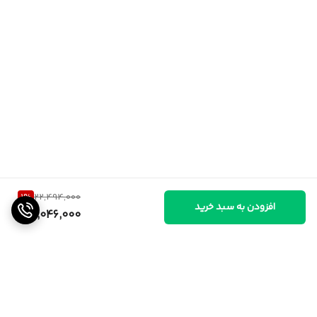
1
%
22,494,000
افزودن به سبد خرید
22,046,000