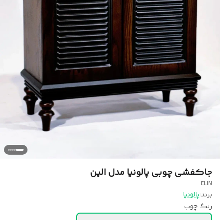
جاکفشی چوبی پالونیا مدل الین
ELIN
برند:
پالونیا
رنگ چوب