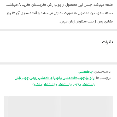
طبقه میباشد. جنس این محصول از چوب راش گرجستان گرید A میباشد.
بسته بندی این محصول به صورت کارتن می باشد و آماده سازی آن 15 روز
کاری پس از ثبت سفارش زمان میبرد.
کد رنگ چوب مدنظر را از داخل عکس سمپل چوب موجود در عکس ها
انتخاب و داخل توضیحات برای ما بنویسید.
نظرات
پالونیا برای خانه، برای محل کار
ارسال از تهران و قزوین به سراسر کشور
دسته‌بندی
:
جاکفشی
برچسب‌ها :
پالونیا
،
چوب
،
جاکفشی پالونیا
،
جاکفشی رومی
،
چوب راش
،
جاکفشی چوبی
،
جاکفشی
،
جاکفشی مدرن