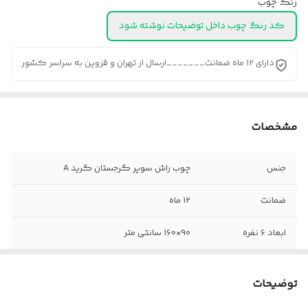
رنگ چوب
کد رنگ چوب داخل توضیحات نوشته شود
دارای ۱۲ ماه ضمانت_______ارسال از تهران و قزوین به سراسر کشور
مشخصات
جنس
چوب راش سوپر گرجستان گرید A
ضمانت
۱۲ ماه
ابعاد 6 نفره
90×160 سانتی متر
ارتفاع 6 نفره
87 سانتی متر
توضیحات
ابعاد 4 نفره
80×120 سانتیمتر