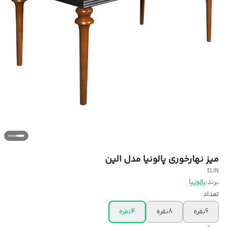
میز نهارخوری پالونیا مدل الین
ELIN
برند:
پالونیا
تعداد
6نفره
8نفره
4نفره