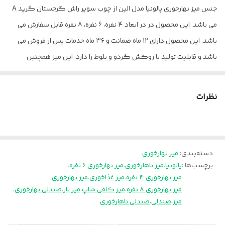
جنس میز نهارخوری پالونیا مدل الین از چوب سوپر راش گرجستان گرید A
ارتفاع 4 نفره
78 سانتیمتر
می باشد. این محصول در در ابعاد 4 نفره، 6 نفره، 8 نفره قابل سفارش می
خدمات پس از
۳۶ ماه
باشد. این محصول دارای ۱۲ ماه ضمانت و ۳۶ ماه خدمات پس از فروش می
فروش
باشد و قابلیت تولید با روکش گردو و بلوط را دارد. این میز همچنین
قابلیت ست شدن با انواع صندلی های نهارخوری موجود در سایت را دارد.
یکی از مناسب ترین صندلی ها برای این میز مدل S154 می باشد که در
نظرات
عکس ها قابل مشاهده می باشد.
بسته بندی این محصول به صورت کارتن می باشد و آماده سازی آن 15 روز
کاری پس از ثبت سفارش زمان میبرد.
دسته‌بندی
:
میز نهارخوری
کد رنگ چوب مدنظر را از داخل عکس سمپل چوب موجود در عکس ها
برچسب‌ها :
پالونیا
،
میز ناهارخوری
،
میز نهارخوری ۶ نفره
،
انتخاب و داخل توضیحات برای ما بنویسید.
میز نهارخوری ۴ نفره
،
میز غذاخوری
،
میز نهارخوری
،
پالونیا برای خانه، برای محل کار
میز نهارخوری ۸ نفره
،
میز کافی شاپ
،
میز بار
،
صندلی نهارخوری
،
میز
،
صندلی
،
ارسال از تهران و قزوین به سراسر کشور
صندلی ناهارخوری