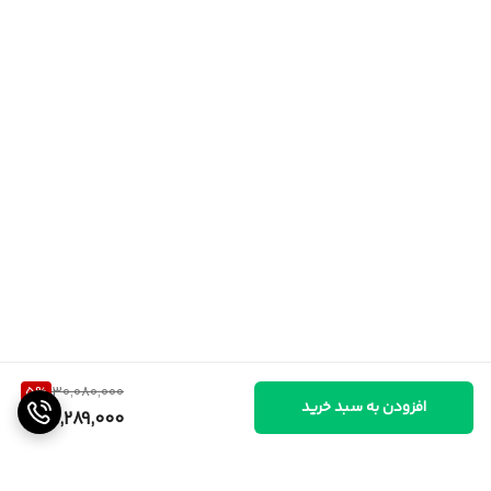
5
%
30,080,000
افزودن به سبد خرید
28,289,000