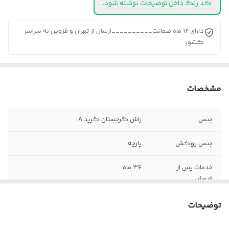
کد رنگ داخل توضیحات نوشته شود.
دارای 12 ماه ضمانت__________ارسال از تهران و قزوین به سراسر
کشور
مشخصات
جنس
راش گرجستان گرید A
جنس روکش
پارچه
خدمات پس از
36 ماه
فروش
ضمانت
12 ماه
توضیحات