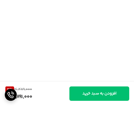
3
%
16,489,000
افزودن به سبد خرید
15,891,000