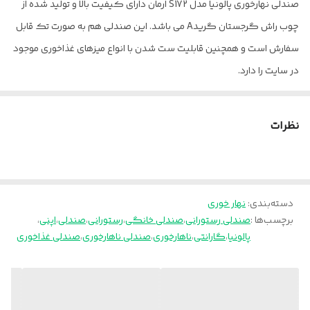
صندلی نهارخوری پالونیا مدل S172 ارمان دارای کیفیت بالا و تولید شده از
چوب راش گرجستان گریدA می باشد. این صندلی هم به صورت تک قابل
سفارش است و همچنین قابلیت ست شدن با انواع میزهای غذاخوری موجود
در سایت را دارد.
هزینه این صندلی با پارچه وارداتی محاسبه شده است. جهت مشاوره و
انتخاب رنگ پارچه لطفا تماس بگیرید.
نظرات
آماده سازی این محصول 15 روز بعد از ثبت سفارش زمان میبرد.
پالونیا برای خانه، برای محل کار
بسته بندی این محصول با کارتن می باشد.
دسته‌بندی
:
نهار خوری
ارسال از تهران و قزوین به سراسر کشور
برچسب‌ها :
صندلی رستورانی
،
صندلی خانگی
،
رستورانی
،
صندلی
،
اپنی
،
پالونیا
،
گارانتی
،
ناهارخوری
،
صندلی ناهارخوری
،
صندلی غذاخوری