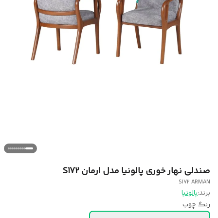
صندلی نهار خوری پالونیا مدل ارمان S172
S172 ARMAN
برند:
پالونیا
رنگ چوب