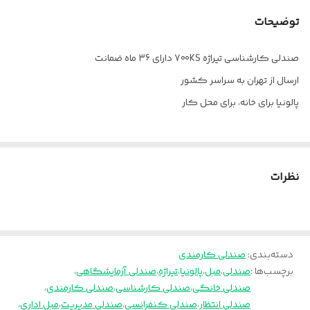
دسته
کروم
توضیحات
چرخ
دارد
صندلی کارشناسی تیراژه 700KS دارای 36 ماه ضمانت
جک
دارد
ارسال از تهران به سراسر کشور
ضمانت
۳۶ ماه
پالونیا برای خانه، برای محل کار
فوم
سرد
روکش دسته
فوم انتگرال
نظرات
دسته‌بندی
:
صندلی کارمندی
برچسب‌ها :
صندلی
،
مبل
،
پالونیا
،
تیراژه
،
صندلی آزمایشگاهی
،
صندلی خانگی
،
صندلی کارشناسی
،
صندلی کارمندی
،
صندلی انتظار
،
صندلی کنفرانسی
،
صندلی مدیریت
،
مبل اداری
،