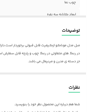
چوب نما
ابعاد کاناپه سه نفره
ابعاد تک نفره
توضیحات
وزن ست 8 نفره
مبل مدل موناکو ازکیفیت قابل قبولی برخوردار است.دارای
اسفنج نشیمن
در رنگ های متفاوتی در رنگ چوب و پارچه قابل سفارش ا
جز دسته ی مدرن و مینیمال می باشد.
ابعاد دونفره
مدت زمان آماده سازی 20 روز میباشد.
اسفنج دسته ها و پشتی
قیمت مبلمان با پارچه ایرانی محاسبه شده است.
جهت مشاوره انتخاب پارچه با مشاوران ما در تماس باشید.
نظرات
کد رنگ چوب را در توضیحات درج نمایید.
ارسال از تهران و قزوین به سراسر کشور
شما هم درباره این محصول نظر خود را بنویسید.
پالونیا برای خانه، برای محل کار