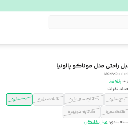
بل راحتی مدل موناکو پالونیا
MONAKO palon
ند:
پالونیا
داد نفرات
پنج نفره
کاناپه سه نفره
هشت نفره
تک نفره
هفت نفره
کاناپه دونفره
سته‌بندی
:
مبل خانگی