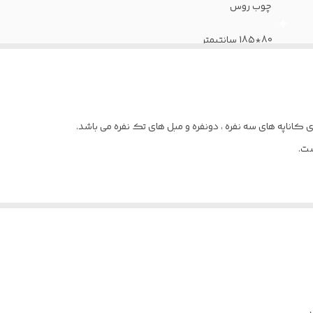
چوب روس
80*185 سانتیمتر
80*90 سانتیمتر
بین 75تا 80 کیلوگرم
 کاناپه های سه نفره ، دونفره و مبل های تک نفره می باشد.
30 کیلویی ویژه(نرم)-فوم سرد(سفت)
ست.
135 سانتیمتر
20کیلو ویژه