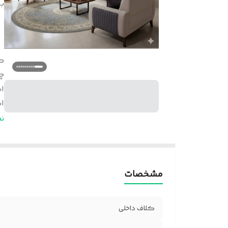
بر
ک
چ
اب
اب
وز
ن
ا
اب
ا
مشخصات
کلاف داخلی