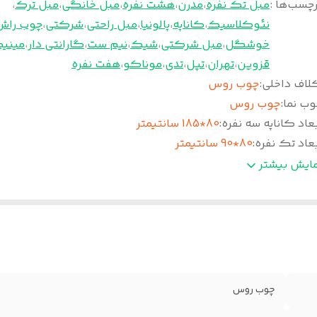
چسب‌ها :
مبل تک نفره
،
مدرن
،
هشت نفره
،
مبل خانگی
،
مبل ترک
،
نئوکلاسیک
،
کاناپه
،
پالونیا
،
مبل راحتی
،
شرکتی
،
چوب راش
خوشگل
،
مبل شرکتی
،
شیک
،
نیم ست
،
گارانتی دار
،
مینیم
قزوین
،
تهران
،
تپل
،
تدی
،
موناکو
،
هفت نفره
لاف داخلی
:
چوب روس
وب نما
:
چوب روس
عاد کاناپه سه نفره
:
80*185 سانتیمتر
عاد تک نفره
:
80*90 سانتیمتر
ن ست 8 نفره
:
بین 75تا 80 کیلوگرم
مایش بیشتر
سفنج نشیمن
:
30 کیلویی ویژه(نرم)-فوم سرد(سفت)
عاد دونفره
:
135 سانتیمتر
سفنج دسته ها و پشتی
:
20کیلو ویژه
چوب روس