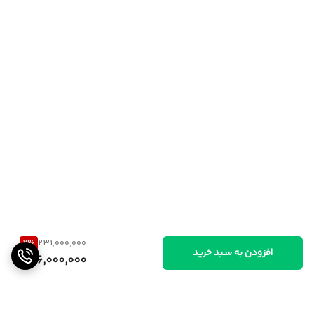
2
%
231,000,000
افزودن به سبد خرید
226,000,000