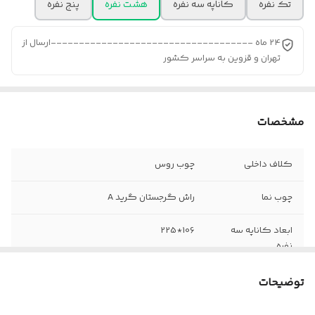
تک نفره
کاناپه سه نفره
هشت نفره
پنج نفره
24 ماه ------------------------------------ارسال از
تهران و قزوین به سراسر کشور
مشخصات
کلاف داخلی
چوب روس
چوب نما
راش گرجستان گرید A
ابعاد کاناپه سه
106*225
نفره
ابعاد تک نفره
95*100
توضیحات
وزن ست 8 نفره
بین 120 تا 130 کیلوگرم