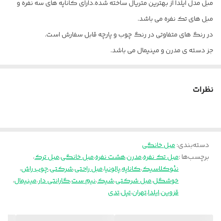
مبل مدل ایلدا از بهترین متریال ساخته شده.دارای کاناپه های سه نفره و
مبل های تک نفره می باشد.
اسفنج نشیمن
35 کیلوی یورو(نرم) و ویژه (سفت)
در رنگ های متفاوتی در رنگ چوب و پارچه قابل سفارش است.
اسفنج دسته ها و
20 و 25 کیلو
جز دسته ی مدرن و مینیمال می باشد.
پشتی
مدت زمان آماده سازی 40 روز میباشد.
اسفنج کف کار
تسمه کشی 7 سانتی ترک
قیمت مبلمان با پارچه وارداتی محاسبه شده است.
نظرات
جهت مشاوره انتخاب پارچه با مشاوران ما در تماس باشید.
جنس رنگ
ترک
کد رنگ چوب را در توضیحات درج نمایید.
مدت گارانتی
24 ماه
ارسال از تهران و قزوین به سراسر کشور
دسته‌بندی
:
مبل خانگی
پالونیا برای خانه، برای محل کار
برچسب‌ها :
مبل تک نفره
،
مدرن
،
هشت نفره
،
مبل خانگی
،
مبل ترک
،
نئوکلاسیک
،
کاناپه
،
پالونیا
،
مبل راحتی
،
شرکتی
،
چوب راش
،
خوشگل
،
مبل شرکتی
،
شیک
،
نیم ست
،
گارانتی دار
،
مینیمال
،
قزوین
،
ایلدا
،
تهران
،
تپل
،
تدی