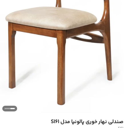
صندلی نهار خوری پالونیا مدل S161