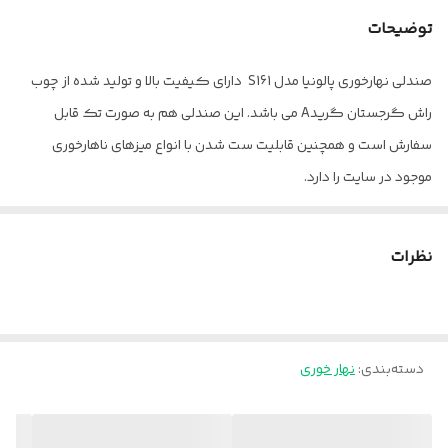
ضمانت
12 ماه
توضیحات
صندلی نهارخوری پالونیا مدل S161 دارای کیفیت بالا و تولید شده از چوب
راش گرجستان گریدA می باشد. این صندلی هم به صورت تک قابل
سفارش است و همچنین قابلیت ست شدن با انواع میزهای ناهارخوری
موجود در سایت را دارد.
هزینه این صندلی با پارچه وارداتی محاسبه شده است. جهت مشاوره و
انتخاب رنگ پارچه لطفا تماس بگیرید.
نظرات
آماده سازی این محصول 15 روز بعد از ثبت سفارش زمان میبرد.
پالونیا برای خانه، برای محل کار
بسته بندی این محصول با کارتن می باشد.
دسته‌بندی
:
نهار خوری
ارسال از تهران و قزوین به سراسر کشور