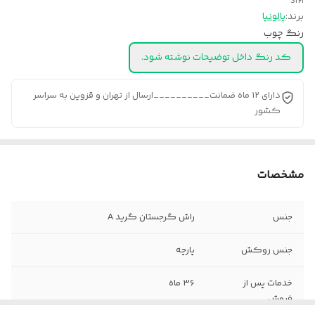
S161
برند:
پالونیا
رنگ چوب
کد رنگ داخل توضیحات نوشته شود.
دارای 12 ماه ضمانت__________ارسال از تهران و قزوین به سراسر
کشور
مشخصات
جنس
راش گرجستان گرید A
جنس روکش
پارچه
خدمات پس از
36 ماه
فروش