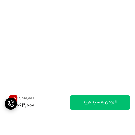
6
%
10,810,000
افزودن به سبد خرید
10,063,000