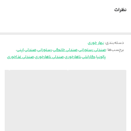
انتخاب رنگ پارچه لطفا تماس بگیرید.
نظرات
آماده سازی این محصول 15 روز بعد از ثبت سفارش زمان میبرد.
پالونیا برای خانه، برای محل کار
بسته بندی این محصول با کارتن می باشد.
دسته‌بندی
:
نهار خوری
ارسال از تهران و قزوین به سراسر کشور
برچسب‌ها :
صندلی رستورانی
،
صندلی خانگی
،
رستورانی
،
صندلی
،
اپنی
،
پالونیا
،
گارانتی
،
ناهارخوری
،
صندلی ناهارخوری
،
صندلی غذاخوری