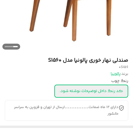
صندلی نهار خوری پالونیا مدل +S156
S156+
برند:
پالونیا
رنگ چوب
کد رنگ داخل توضیحات نوشته شود.
دارای 12 ماه ضمانت__________ارسال از تهران و قزوین به سراسر
کشور