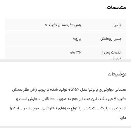
مشخصات
جنس
راش گرجستان گرید A
جنس روکش
پارچه
خدمات پس از
36 ماه
فروش
ضمانت
12 ماه
توضیحات
صندلی نهارخوری پالونیا مدل S156+ تولید شده با چوب راش گرجستان
گریدA می باشد. این صندلی هم به صورت تک قابل سفارش است و
همچنین قابلیت ست شدن با انواع میزهای ناهارخوری موجود در سایت را
دارد.
هزینه این صندلی با پارچه وارداتی محاسبه شده است. جهت مشاوره و