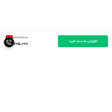
5
%
13,421,200
افزودن به سبد خرید
12,705,000
برگشت به بالا