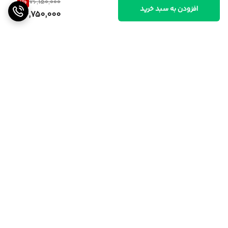
1
%
76,150,000
افزودن به سبد خرید
74,750,000
برگشت به بالا
ارسال از تهران و قزوین به
پشتیبانی ۲۴ ساعته
سراسر کشور