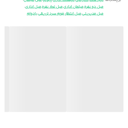
برچسب‌ها :
نیم ست
،
گارانتی
،
نیمست اداری
،
پالونیا
،
مبل
،
مبلمان
،
مبل دو نفره
،
مبلمان اداری
،
مبل تک نفره
،
مبل اداری
،
عمق نشیمن
53 سانتی متر
مبل مدیریتی
،
مبل انتظار
،
فوم سرد تزریقی
،
بادوام
پروفیل
80×50