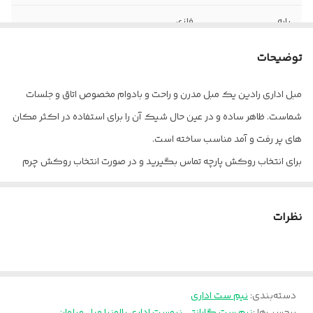
پایه
فلزی
ضمانت
۳۶ ماه
توضیحات
جنس روکش
چرم و پارچه
مبل اداری رادین یک مبل مدرن و راحت و بادوام مخصوص اتاق و جلسات
شماست. ظاهر ساده و در عین حال شیک آن را برای استفاده در اکثر مکان
کلاف
فلزی
های پر رفت و آمد مناسب ساخته است.
نشیمن
فوم سردتزریقی
برای انتخاب روکش پارچه تماس بگیرید و در صورت انتخاب روکش چرم
رنگ آن را از کالبته موجود در عکس ها انتخاب کنید.
تکیه گاه
فوم سردتزریقی
پالونیا برای خانه، برای محل کار
نظرات
دسته
فلزی
ارسال از تهران و قزوین به سراسر کشور
ارتفاع
60 سانتی متر
رنگ پایه
مشکی کوره ای_ طلایی کوره ای_ نقره ای
دسته‌بندی
:
نیم ست اداری
کوره ای