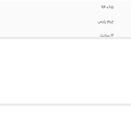
65*94
چرم پارس
12 سانت
قابل تنظیم
سرد تزریقی
قفل کن دار
دارد
پنج پر ابکاری کروم
۳۶ ماه