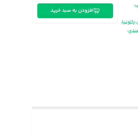
ی
،
افزودن به سبد خرید
،
پالونیا
،
ندی
،