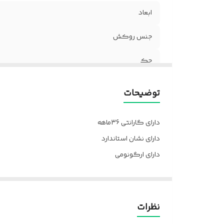
ابعاد
جنس روکش
جک
دسته
توضیحات
فوم
دارای گارانتی 36ماهه
مکانیزم
دارای نشان استاندارد
دارای ارگونومی
چرخ
ارسال از تهران و قزوین به سراسر کشور
پایه
ضمانت
نظرات