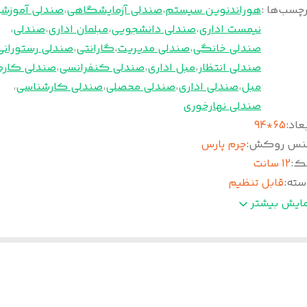
چسب‌ها :
هوراندنوین سیستم
،
صندلی آزمایشگاهی
،
صندلی آموزش
نیمست اداری
،
صندلی دانشجویی
،
مبلمان اداری
،
صندلی
،
صندلی خانگی
،
صندلی مدیریت
،
گارانتی
،
صندلی رستورانی
صندلی انتظار
،
مبل اداری
،
صندلی کنفرانسی
،
صندلی کارم
مبل
،
صندلی اداری
،
صندلی محصلی
،
صندلی کارشناسی
،
صندلی نهارخوری
عاد
:
65*94
نس روکش
:
چرم پارس
ک
:
12 سانت
سته
:
قابل تنظیم
وم
:
سرد تزریقی
مایش بیشتر
کانیزم
:
قفل کن دار
رخ
:
دارد
یه
:
پنج پر ابکاری کروم
مانت
:
۳۶ ماه