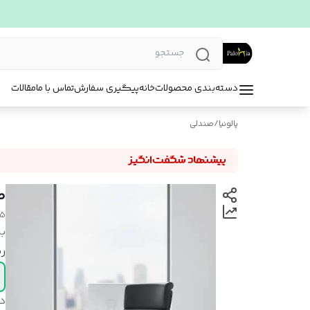
دسته‌بندی محصولات
خانه
پیگیری سفارش
تماس با ما
مقالات
پالونیا
/
صندلی
ص
25
بر
ر
د