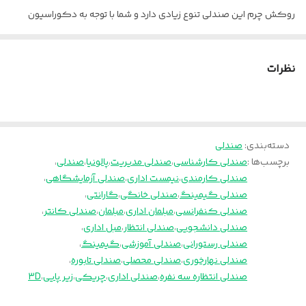
روکش چرم این صندلی تنوع زیادی دارد و شما با توجه به دکوراسیون
جنس پایه
فولاد کربن
فضا رنگ آن را می توانید از کالیته موجود در عکس ها انتخاب و برای ما
بنویسید.
نظرات
ارسال از تهران و قزوین به سراسر کشور
پالونیا برای خانه، برای محل کار
دسته‌بندی
:
صندلی
برچسب‌ها :
صندلی کارشناسی
،
صندلی مدیریت
،
پالونیا
،
صندلی
،
صندلی کارمندی
،
نیمست اداری
،
صندلی آزمایشگاهی
،
صندلی گیمینگ
،
صندلی خانگی
،
گارانتی
،
صندلی کنفرانسی
،
مبلمان اداری
،
مبلمان
،
صندلی کانتر
،
صندلی دانشجویی
،
صندلی انتظار
،
مبل اداری
،
صندلی رستورانی
،
صندلی آموزشی
،
گیمینگ
،
صندلی نهارخوری
،
صندلی محصلی
،
صندلی تابوره
،
صندلی انتظاره سه نفره
،
صندلی اداری
،
چریکی
،
زیر پایی
،
3D