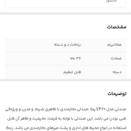
کشور
مشخصات
مکانیزم
براکت د.و دسته
ضمانت
36 ماه
دسته
قابل تنظیم
چرخ
دارد
توضیحات
رنگ پایه
کوره ای و کروم
صندلی مدل E420 یک صندلی کارمندی با ظاهری شیک و مدرن و ویژگی
جنس روکش
چرم درجه یک و پارچه
طبی بودن می باشد. این صندلی با توجه به قیمت، کیفیت و ظاهر آن قابل
فوم نشیمن
فوم سرد
استفاده در انواع محیط های اداری و پشت میزهای کارمندی می باشد. رنگ