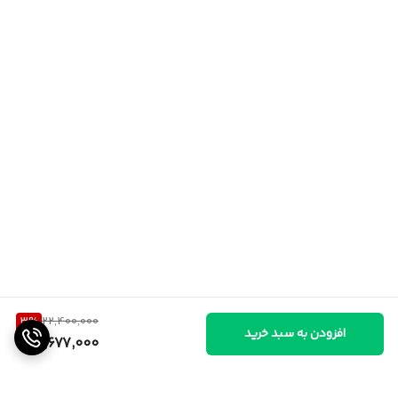
3
%
22,400,000
افزودن به سبد خرید
21,677,000