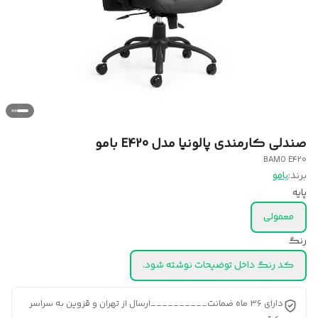
صندلی کارمندی پالونیا مدل E420 بامو
BAMO E420
برند:
بامو
پایه
معمولی
رنگ
کد رنگ داخل توضیحات نوشته شود.
دارای 36 ماه ضمانت__________ارسال از تهران و قزوین به سراسر