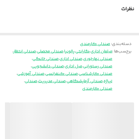
فوم
سرد
نظرات
دسته‌بندی
:
صندلی کارمندی
برچسب‌ها :
مبلمان اداری
،
گارانتی
،
پالونیا
،
صندلی محصلی
،
صندلی انتظار
،
صندلی نهارخوری
،
صندلی اداری
،
صندلی خانگی
،
صندلی رستورانی
،
مبل اداری
،
صندلی دانشجویی
،
صندلی کارشناسی
،
صندلی کنفرانسی
،
صندلی آموزشی
،
تیراژه
،
صندلی آزمایشگاهی
،
صندلی مدیریت
،
صندلی
،
صندلی کارمندی