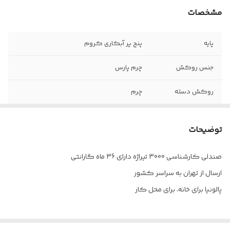
مشخصات
پایه
پنج پر آبکاری کروم
جنس روکش
چرم پارس
روکش دسته
چرم
مکانیزم
دو مرحله
توضیحات
دسته
فلزی
صندلی کارشناسی 3000 تیراژه دارای 36 ماه گارانتی
چرخ
دارد
ارسال از تهران به سراسر کشور
جک
دارد
پالونیا برای خانه، برای محل کار
ضمانت
۳۶ ماه