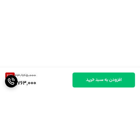
21
%
23,945,000
افزودن به سبد خرید
18,763,000