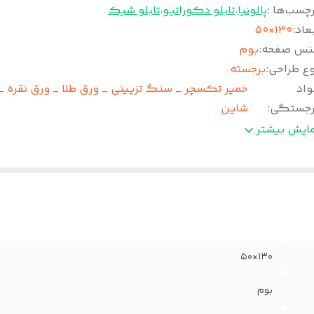
چسب‌ها :
پالونیا
،
تابلو دکوراتیو
،
تابلو شیک
عاد
:
۱۳۰×۵۰
نس صفحه
:
بوم
وع طراحی
:
برجسته
واد
خمیر تکسچر _ سنگ تزیینی _ ورق طلا _ ورق نقره _
رجستگی
:
شاین
نس قاب
:
پروفیل
مایش بیشتر
۱۳۰×۵۰
بوم