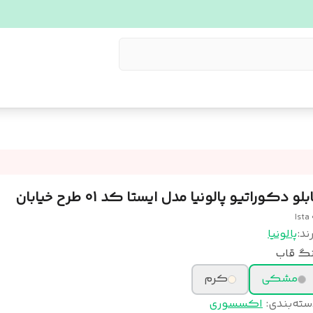
بلو دکوراتیو پالونیا مدل ایستا کد 01 طرح خیابان
Ista 
ند:
پالونیا
نگ قاب
مشکی
کرم
سته‌بندی
:
اکسسوری