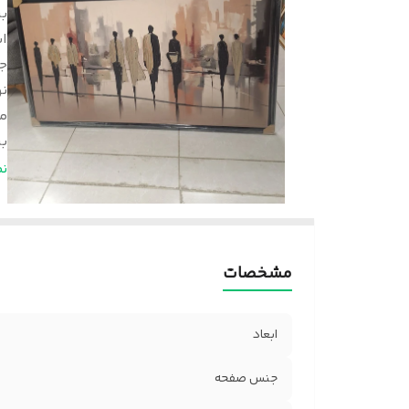
بر
اب
ج
ن
م
ب
ج
ن
مشخصات
ابعاد
جنس صفحه