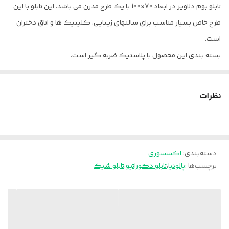
تابلو بوم دلاویز در ابعاد 70×100 با یک طرح مدرن می باشد. این تابلو با این
طرح خاص بسیار مناسب برای سالنهای زیبایی، کلینیک ها و اتاق دختران
است.
بسته بندی این محصول با پلاستیک ضربه گیر است.
پالونیا برای خانه، برای محل کار
ارسال از تهران و قزوین به سراسر کشور
نظرات
دسته‌بندی
:
اکسسوری
برچسب‌ها :
پالونیا
،
تابلو دکوراتیو
،
تابلو شیک