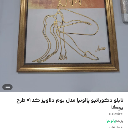
تابلو دکوراتیو پالونیا مدل بوم دلاویز کد 01 طرح
یوگا
Delaviz01
برند:
پالونیا
رنگ قاب