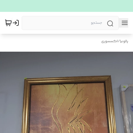
پالونیا
/
اکسسوری