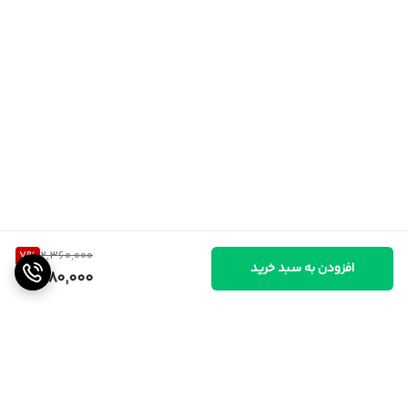
7
%
2,360,000
افزودن به سبد خرید
2,180,000