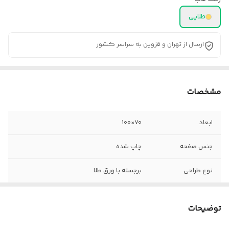
طلایی
ارسال از تهران و قزوین به سراسر کشور
مشخصات
ابعاد
70×100
جنس صفحه
چاپ شده
نوع طراحی
برجسته با ورق طلا
جنس قاب
پروفیل
توضیحات