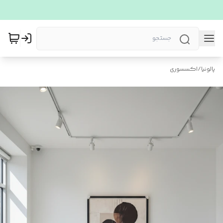
پالونیا
/
اکسسوری