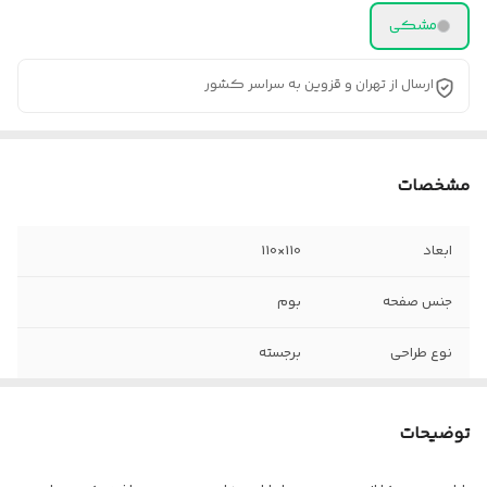
مشکی
ارسال از تهران و قزوین به سراسر کشور
مشخصات
ابعاد
110×110
جنس صفحه
بوم
نوع طراحی
برجسته
مواد برجستگی
خمیر تکسچر _ سنگ تزیینی _ ورق طلا _ ورق
نقره _ شیشه _ شاین
توضیحات
جنس قاب
پروفیل