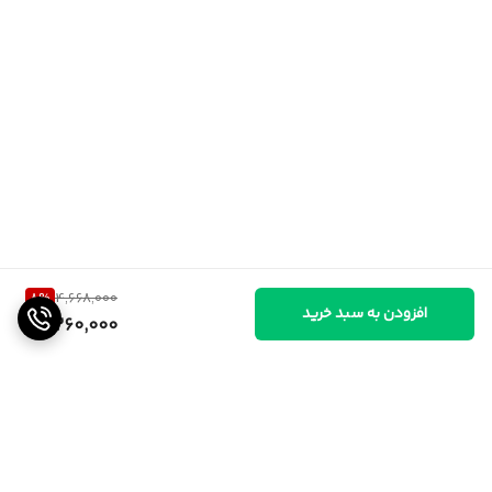
8
%
4,668,000
افزودن به سبد خرید
4,260,000