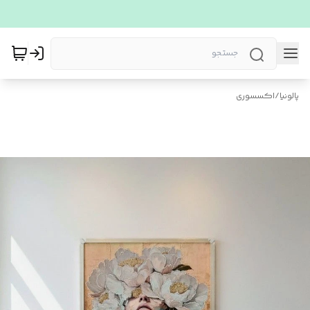
پالونیا
/
اکسسوری