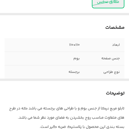
مطابق عکس
مشخصات
ابعاد
110×110
جنس صفحه
بوم
نوع طراحی
برجسته
مواد برجستگی
خمیر تکسچر _ سنگ تزیینی _ ورق طلا _ ورق
نقره _ شیشه _ شاین
توضیحات
جنس قاب
پروفیل
تابلو مربع نیکا از جنس بوم و با طراحی های برجسته می باشد که در طرح
های متفاوت مناسب روح بخشیدن به فضای مورد نظر شما می باشد.
بسته بندی این محصول با پلاستیک ضربه گیر است.