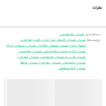
پالونیا برای خانه، برای محل کار
نظرات
دسته‌بندی
:
صندلی کنفرانسی
برچسب‌ها :
صندلی
،
صندلی خانگی
،
مبل اداری
،
پالونیا
،
نهارخوری
،
مبلمان اداری
،
صندلی محصلی
،
گارانتی
،
صندلی رستورانی
،
تیراژه
،
صندلی اداری
،
صندلی کارشناسی
،
صندلی کارمندی
،
صندلی مدیریت
،
صندلی کنفرانسی
،
صندلی آموزشی
،
صندلی دانشجویی
،
صندلی نهارخوری
،
صندلی انتظار
،
صندلی آزمایشگاهی