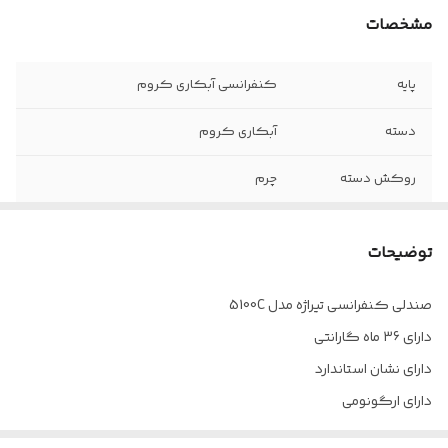
مشخصات
پایه
کنفرانسی آبکاری کروم
دسته
آبکاری کروم
روکش دسته
چرم
جنس روکش
چرم پارس
توضیحات
ضمانت
۳۶ ماه
صندلی کنفرانسی تیراژه مدل 5100C
چرخ
ندارد
دارای 36 ماه گارانتی
جک
ندارد
دارای نشان استاندارد
دارای ارگونومی
فوم
سرد
ارسال از تهران به سراسر کشور