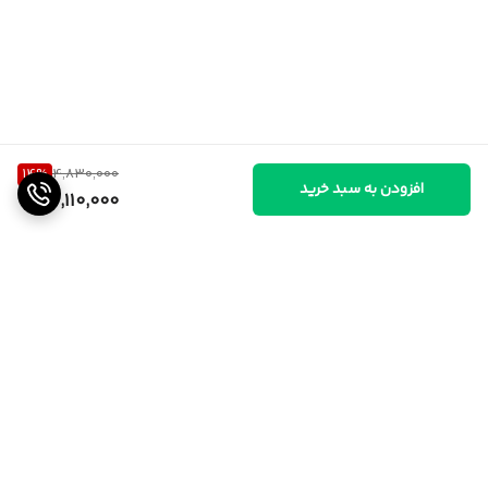
14
%
4,830,000
افزودن به سبد خرید
4,110,000
برگشت به بالا