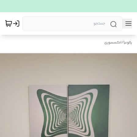
پالونیا
/
اکسسوری