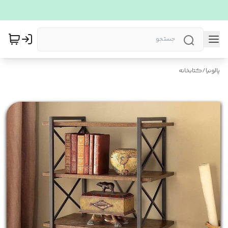
پالونیا
/
کتابخانه