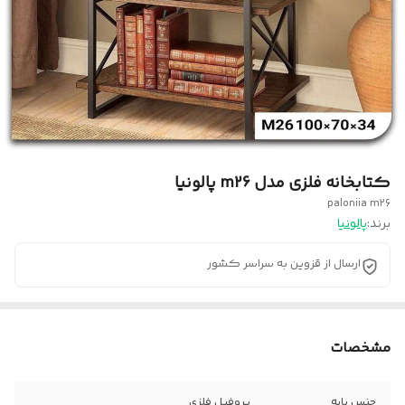
کتابخانه فلزی مدل m26 پالونیا
paloniia m26
برند:
پالونیا
ارسال از قزوین به سراسر کشور
مشخصات
جنس پایه
پروفیل فلزی