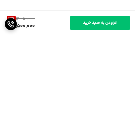
3
%
14,050,000
افزودن به سبد خرید
13,500,000
برگشت به بالا