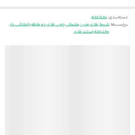
دسته‌بندی
:
کتابخانه
برچسب‌ها :
شیک
،
فلزی
،
مدرن
،
مشکی
،
چوبی فلزی
،
دو طبقه
،
جاکتابی دار
،
کتبخانه
،
استند فلزی