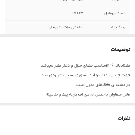
ابعاد پروفیل
25*25
رنگ پایه
مشکی مات کوره ای
جنس صفحه
ملامینه پویان
توضیحات
ابعاد قید
15*15
کتابخانه m26مناسب فضای منزل و دفتر کار میباشد.
ارتفاع
100 سانتیمتر
جهت چیدن کتاب و اکسسوری بسیار کاربردی ست.
طول
70 سانتیمتر
در دسته ی کالاهای مدرن است.
قابل سفارش با جنس ام دی اف درجه یک و ملامینه
عمق
34 سانتیمتر
برای تغییر رنگ تماس بگیرید.
ارسال قزوین به سراسر کشور
نظرات