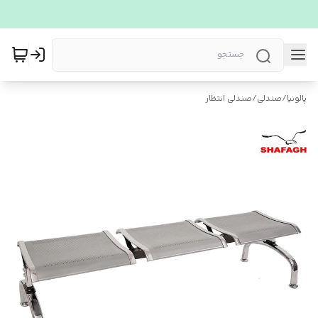
پالونیا
/
صندلی
/
صندلی انتظار