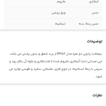
آبکاری
کروم
جنس
ورق روغنی
جنس رنگ بدنه
استاتیک
ضخامت ورق فولادی
2 میلی متر
توضیحات
جنس پایه
پروفیل فرم داده شده با پوشش نیکل
کروم براق
نیمکت پانچی دو نفره مدل B452 از برند شفق و بدون پشتی می باشد.
این صندلی ابتدا آبکاری کروم شده تا ماندگاری و جلوه آن بالاتر رود و
ضمانت
۳۶ ماه
سپس با رنگ استاتیک در تنوع فلزی، مشکی، سفید و طوسی تولید می
شود.
این صندلی انتظار دارای ضمانت 36 ماهه می باشد.
پالونیا برای خانه، برای محل کار
نظرات
ارسال از تهران به سراسر کشور