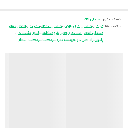
دسته‌بندی
:
صندلی انتظار
برچسب‌ها :
مبلمان
،
صندلی
،
مبل
،
پالونیا
،
صندلی انتظار
،
گارانتی
،
انتظار
،
دفاتر
،
صندلی انتظار تک نفره
،
خطی
،
فرودگاهی
،
فلزی
،
تشک دار
،
پانچی
،
راه آهن
،
دونفره
،
سه نفره
،
نیمکت
،
نیمکت انتظار