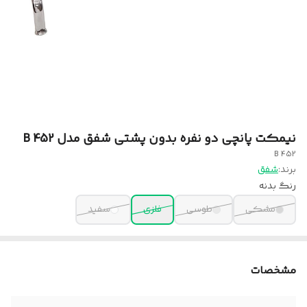
نیمکت پانچی دو نفره بدون پشتی شفق مدل B 452
B 452
برند:
شفق
رنگ بدنه
مشکی
طوسی
فلزی
سفید
مشخصات