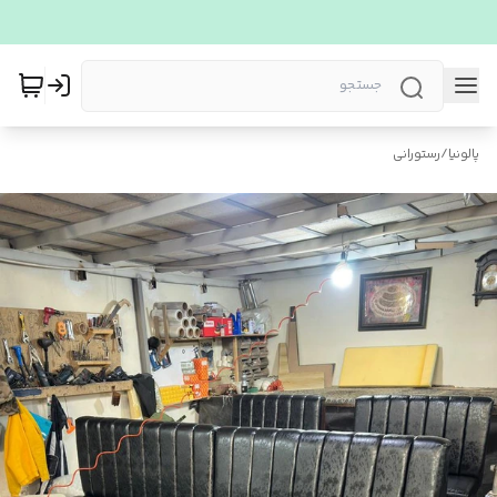
پالونیا
/
رستورانی