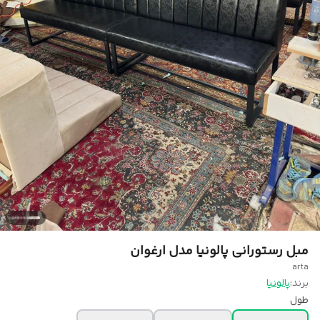
مبل رستورانی پالونیا مدل ارغوان
arta
برند:
پالونیا
طول