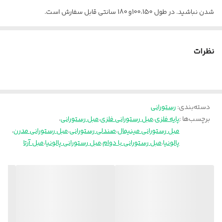
شدن نباشید. در طول 100،150و 180 سانتی قابل سفارش است.
روکش
چرم پارس
برای سفارش با پارچه تماس بگیرید.
کلاف
ام دی اف و چوب روس
پالونیا
نظرات
برای خانه، برای محل کار
ارسال به سراسر کشور از تهران
دسته‌بندی
:
رستورانی
برچسب‌ها :
پایه فلزی
،
مبل رستورانی فلزی
،
مبل رستورانی
،
مبل رستورانی مینیمال
،
صندلی رستورانی
،
مبل رستورانی مدرن
،
پالونیا
،
مبل رستورانی با دوام
،
مبل رستورانی پالونیا
،
مبل آرتا