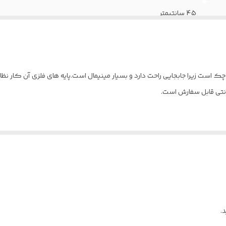
45 سانتیمتر
اسفنج 30کیلویی، 2 سانتیمتری
اسفنج 30کیلویی، 2 سانتیمتری
چک است زیرا جابجایی راحت دارد و بسیار مینیمال است.پایه های فلزی آن کار نظ
فلز
ام دی اف و چوب روس
36 ماه
چرم پارس
.