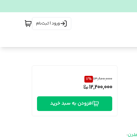
ورود | ثبت‌نام
11
%
13,800,000
12,200,000
افزودن به سبد خرید
درن
،