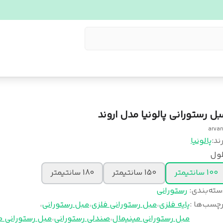
بل رستورانی پالونیا مدل اروند
arva
ند:
پالونیا
ول
100 سانتیمتر
150 سانتیمتر
180 سانتیمتر
سته‌بندی
:
رستورانی
چسب‌ها :
پایه فلزی
،
مبل رستورانی فلزی
،
مبل رستورانی
،
مبل رستورانی مینیمال
،
صندلی رستورانی
،
مبل رستورانی م