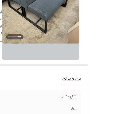
ار
ع
ار
ت
ن
ن
پا
ک
ض
ر
مشخصات
ارتفاع کلی
عمق