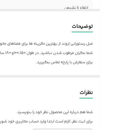
ارتفاع تا نشیمن
تکیه گاه
توضیحات
نشیمن
مبل رستورانی اروند از بهترین گزینه ها برای فضاهای کو
پایه
شما نگران مرطوب شدن نباشید. در طول 100،150و 180 سانتی قابل سفارش است.
برای سفارش با پارچه تماس بگیرید.
کلاف
پالونیا
ضمانت
برای خانه، برای محل کار
ارسال به سراسر کشور از تهران
روکش
نظرات
شما هم درباره این محصول نظر خود را بنویسید.
برای ثبت نظر، لازم است ابتدا وارد حساب کاربری خود شوید