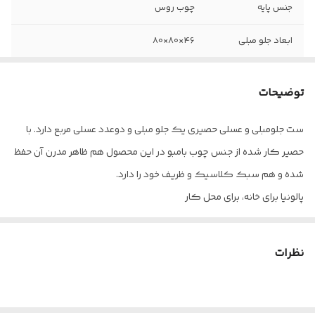
جنس پایه
چوب روس
ابعاد جلو مبلی
46×80×80
جنس بدنه
ام دی اف کاسپین
توضیحات
ابعاد عسلی
56×40×40
ست جلومبلی و عسلی حصیری یک جلو مبلی و دوعدد عسلی مربع دارد. با
جنس رنگ
پلی استر
حصیر کار شده از جنس چوب بامبو در این محصول هم ظاهر مدرن آن حفظ
تعداد عسلی
2
شده و هم سبک کلاسیک و ظریف خود را دارد.
پالونیا برای خانه، برای محل کار
جنس حصیر
چوب بامبو
کد رنگ مدنظر را از داخل عکس سمپل موجود در عکس ها انتخاب و
تعداد
3 تکه
داخل توضیحات برای ما بنویسید.
نظرات
ارسال از تهران و قزوین به سراسر کشور