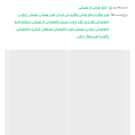
دسته‌بندی
:
جلو مبلی و عسلی
برچسب‌ها :
میز گرد
،
جلو مبلی گرد
،
تی تیبل
،
میز عسلی
،
عسلی چوبی
،
جلومبلی ام دی اف
،
چوب
،
ست جلومبلی و عسلی
،
دکوراتیو
،
جلومبلی چوبی
،
عسلی
،
میز جلومبلی
،
مبلمان اداری
،
جلومبلی
،
پالونیا
،
مینیمال
،
راش