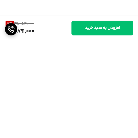
7
%
29,054,000
افزودن به سبد خرید
26,791,000
برگشت به بالا