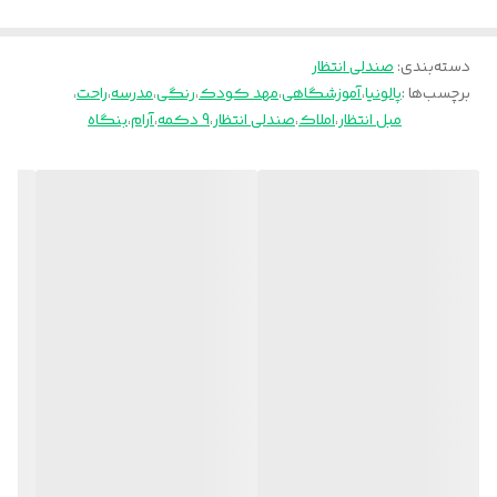
دسته‌بندی
:
صندلی انتظار
برچسب‌ها :
پالونیا
،
آموزشگاهی
،
مهد کودک
،
رنگی
،
مدرسه
،
راحت
،
مبل انتظار
،
املاک
،
صندلی انتظار
،
9 دکمه
،
آرام
،
بنگاه