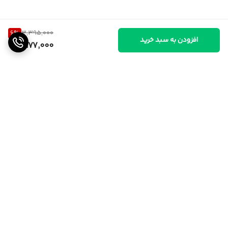
6
%
3,395,000
افزودن به سبد خرید
3,177,000
برگشت به بالا