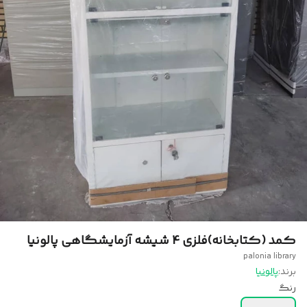
کمد (کتابخانه)فلزی 4 شیشه آزمایشگاهی پالونیا
palonia library
برند:
پالونیا
رنگ