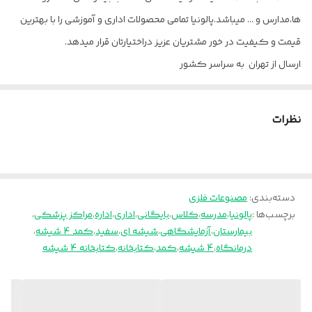
ها،مدارس و ... میباشد.پالونیا تمامی محصولات اداری و آموزشی را با بهترین
قیمت و کیفیت در خور مشتریان عزیز دراختیارتان قرار میدهد.
ارسال از تهران به سراسر کشور
پالونیا برای خانه، برای محل کار
نظرات
دسته‌بندی
:
مصنوعات فلزی
برچسب‌ها :
پالونیا
،
مدرسه
،
کلاس
،
بایگانی
،
اداری
،
اداره
،
مراکز پزشکی
،
بیمارستان
،
آزمایشگاهی
،
شیشه ای
،
سفید
،
کمد 4 شیشه
،
درمانگاه
،
4 شیشه
،
کمد
،
کتابخانه
،
کتابخانه 4 شیشه