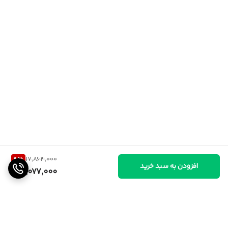
4
%
17,864,000
افزودن به سبد خرید
17,077,000