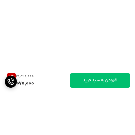
4
%
17,890,000
افزودن به سبد خرید
17,077,000