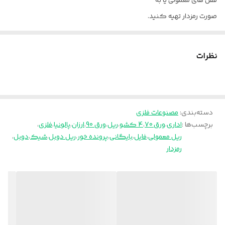
قفل های معمولی یا به
صورت رمزدار تهیه کنید.
مناسب برای دفاتر، مدارس و...
ارسال از تهران به سراسر کشور
نظرات
پالونیا برای خانه، برای محل کار
دسته‌بندی
:
مصنوعات فلزی
برچسب‌ها :
اداری
،
ورق 70
،
4 کشو
،
ریل
،
ورق 90
،
ارزان
،
پالونیا
،
فلزی
،
ریل معمولی
،
فایل
،
بایگانی
،
پرونده خور
،
ریل دوبل
،
شیک
،
دوبل
،
رمزدار