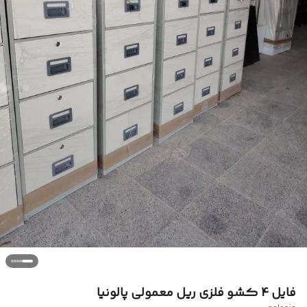
فایل 4 کشو فلزی ریل معمولی پالونیا