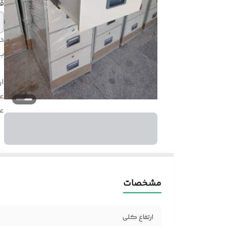
ق
د
بر
ار
ع
ع
مشخصات
ارتفاع کلی