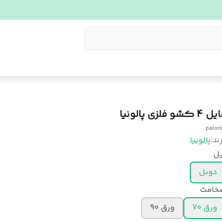
 4 کشو فلزی پالونیا
palon
ند:
پالونیا
یل
دوبل
خامت
ورق 70
ورق 90