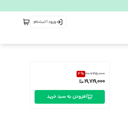
ورود | ثبت‌نام
4
%
20,735,000
19,719,000
افزودن به سبد خرید