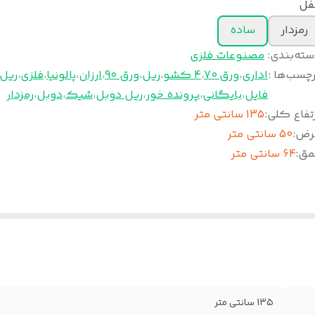
فل
رمزدار
ساده
سته‌بندی
:
مصنوعات فلزی
چسب‌ها :
اداری
،
ورق 70
،
4 کشو
،
ریل
،
ورق 90
،
ارزان
،
پالونیا
،
فلزی
،
ریل
فایل
،
بایگانی
،
پرونده خور
،
ریل دوبل
،
شیک
،
دوبل
،
رمزدار
تفاع کلی
:
135 سانتی متر
رض
:
50 سانتی متر
مق
:
64 سانتی متر
135 سانتی متر