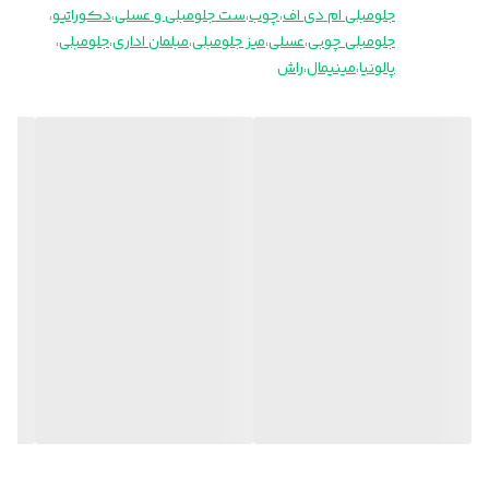
جلومبلی ام دی اف
،
چوب
،
ست جلومبلی و عسلی
،
دکوراتیو
،
جلومبلی چوبی
،
عسلی
،
میز جلومبلی
،
مبلمان اداری
،
جلومبلی
،
پالونیا
،
مینیمال
،
راش