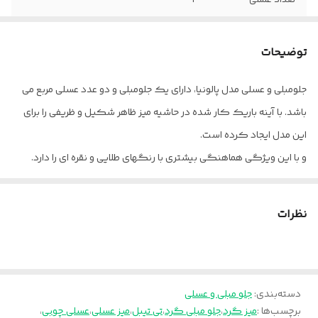
تعداد عسلی
2
جنس رنگ
پلی استر
توضیحات
تعداد
3 تکه
جلومبلی و عسلی مدل پالونیا، دارای یک جلومبلی و دو عدد عسلی مربع می
ابعاد جلو مبلی
45×80×80
باشد. با آینه باریک کار شده در حاشیه میز ظاهر شکیل و ظریفی را برای
ابعاد عسلی
45×40×40
این مدل ایجاد کرده است.
و با این ویژگی هماهنگی بیشتری با رنگهای طلایی و نقره ای را دارد.
جنس بدنه
ام دی اف کاسپین
پالونیا برای خانه، برای محل کار
کد رنگ مدنظر را از داخل عکس سمپل موجود در عکس ها انتخاب و
نظرات
داخل توضیحات برای ما بنویسید.
ارسال از تهران و قزوین به سراسر کشور
دسته‌بندی
:
جلو مبلی و عسلی
برچسب‌ها :
میز گرد
،
جلو مبلی گرد
،
تی تیبل
،
میز عسلی
،
عسلی چوبی
،