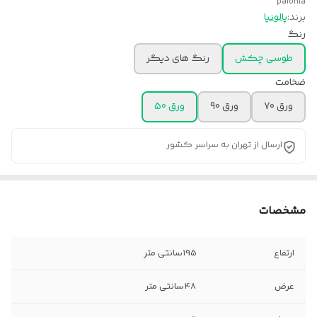
palonia
برند:
پالونیا
رنگ
طوسی چکش
رنگ های دیگر
ضخامت
ورق 70
ورق 90
ورق 50
ارسال از تهران به سراسر کشور
مشخصات
ارتفاع
195سانتی متر
عرض
48سانتی متر