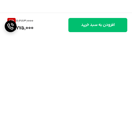
4
%
11,283,000
افزودن به سبد خرید
10,775,000
برگشت به بالا