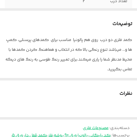
تعداد درب
2
جنس
ورق فلزی
توضیحات
قفل
دارد
کمد فلزی دو درب روی هم پالونیا مناسب برای کمدهای پرسنلی، کمپ
عمق
40 سانتی متر
ها و... میباشد تنوع رنگی بالا که در انتخاب و هماهنگ کردن کمدها با
محیط مدنظر شما را یاری میکند.برای تغییر رنگ طوسی به رنگ های دیگه
تماس بگیرید.
ارسال از تهران به سراسر کشور
پالونیا برای خانه، برای محل کار
نظرات
دسته‌بندی
:
مصنوعات فلزی
برچسب‌ها :
کد بایگانی
،
پالونیا
،
ورق 90
،
پوشه
،
فلز
،
کمد
،
قفل دار
،
ورق 5
،