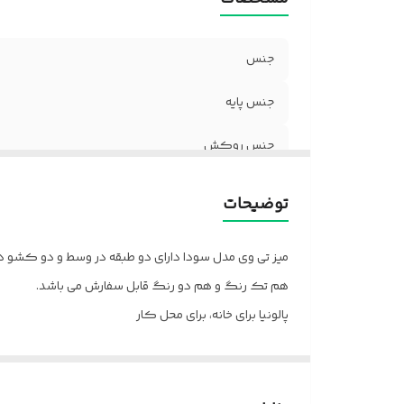
جنس
جنس پایه
جنس روکش
جنس رنگ
توضیحات
ابعاد میز تی وی
میز تی وی مدل سودا دارای دو طبقه در وسط و دو کشو در
ارتفاع میز تی وی
هم تک رنگ و هم دو رنگ قابل سفارش می باشد.
پالونیا برای خانه، برای محل کار
کشو میز تی وی
کد رنگ مدنظر را از داخل عکس سمپل موجود در عکس ها ا
ارسال از تهران و قزوین به سراسر کشور