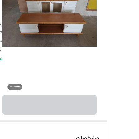
ج
ج
ج
ج
اب
ن
ار
ک
مشخصات