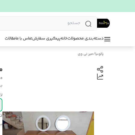
دسته‌بندی محصولات
خانه
پیگیری سفارش
تماس با ما
مقالات
پالونیا
/
میز تی وی
م
da
بر
ر
د
بر