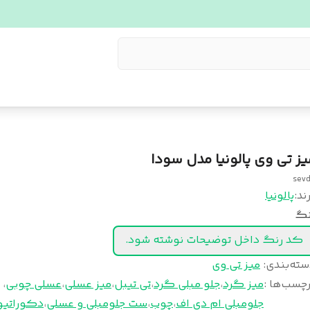
یز تی وی پالونیا مدل سودا
sev
ند:
پالونیا
نگ
کد رنگ داخل توضیحات نوشته شود.
سته‌بندی
:
میز تی وی
چسب‌ها :
میز گرد
،
جلو مبلی گرد
،
تی تیبل
،
میز عسلی
،
عسلی چوبی
،
جلومبلی ام دی اف
،
چوب
،
ست جلومبلی و عسلی
،
دکوراتیو