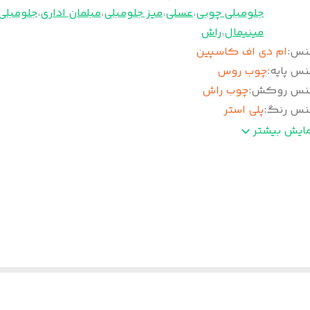
جلومبلی چوبی
،
عسلی
،
میز جلومبلی
،
مبلمان اداری
،
جلومبلی
مینیمال
،
راش
نس
:
ام دی اف کاسپین
نس پایه
:
چوب روس
نس روکش
:
چوب راش
نس رنگ
:
پلی استر
عاد میز تی وی
:
41.5×158
مایش بیشتر
تفاع میز تی وی
:
50
شو میز تی وی
:
2 عدد