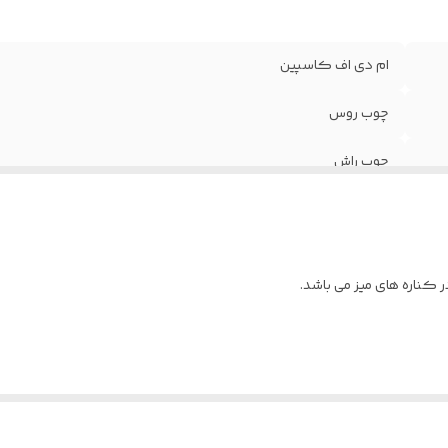
ام دی اف کاسپین
چوب روس
چوب راش
پلی استر
41.5×158
 کناره های میز می باشد.
50
2 عدد
نتخاب و داخل توضیحات برای ما بنویسید.