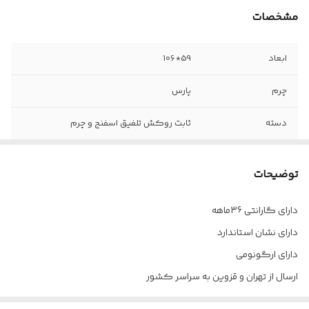
مشخصات
ابعاد
59*106
چرم
پارس
دسته
ثابت روکش تلفیق اسفنج و چرم
مکانیزم
قفل کن دار
توضیحات
جک
۱۲ سانت
دارای گارانتی 36ماهه
پایه
پنج پر آبکاری کروم
دارای نشان استاندارد
چرخ
دارد
دارای ارگونومی
ارسال از تهران و قزوین به سراسر کشور
ضمانت
۳۶ ماه