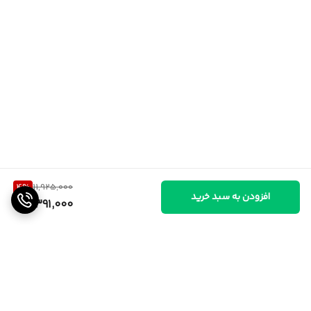
4
%
11,925,000
افزودن به سبد خرید
11,391,000