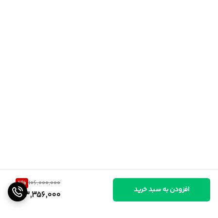
2
%
106,000,000
افزودن به سبد خرید
103,356,000