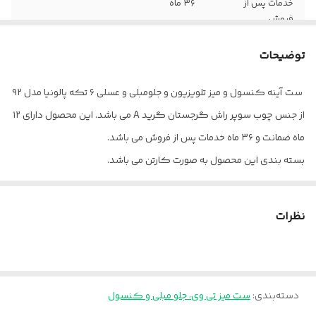
خدمات پس از
۳۶ ماه
فروش
ابعاد جلومبلی
۸۵×۸۵×۴۳
توضیحات
کشو میز تی وی
۲ عدد
ست آینه کنسول و میز تلویزیون و جلومبلی و عسلی ۶ تکه پالونیا مدل ۹۲
از جنس چوب سوپر راش گرجستان گرید A می باشد. این محصول دارای ۱۲
کمد کنسول
3 عدد
ماه ضمانت و ۳۶ ماه خدمات پس از فروش می باشد.
ابعاد عسلی
۴۵×۴۵×۴۳
بسته بندی این محصول به صورت کارتن می باشد.
کد رنگ مدنظر را از داخل عکس سمپل موجود در عکس ها انتخاب و
بسته بندی
کارتن
داخل توضیحات برای ما بنویسید.
نظرات
ضمانت
۱۲ ماه
ارسال از تهران و قزوین به سراسر کشور
دسته‌بندی
:
ست میز تی وی، جلو مبلی و کنسول